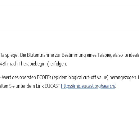
alspiegel. Die Blutentnahme zur Bestimmung eines Talspiegels sollte ideal
4-48h nach Therapiebeginn) erfolgen.
ert des obersten ECOFFs (epidemiological cut-off value) herangezogen. Die
lten Sie unter dem Link EUCAST
https://mic.eucast.org/search/
.