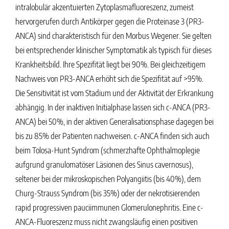
intralobulär akzentuierten Zytoplasmafluoreszenz, zumeist
hervorgerufen durch Antikörper gegen die Proteinase 3 (PR3-
ANCA) sind charakteristisch für den Morbus Wegener. Sie gelten
bei entsprechender klinischer Symptomatik als typisch für dieses
Krankheitsbild. Ihre Spezifität liegt bei 90%. Bei gleichzeitigem
Nachweis von PR3-ANCA erhöht sich die Spezifität auf >95%.
Die Sensitivität ist vom Stadium und der Aktivität der Erkrankung
abhängig. In der inaktiven Initialphase lassen sich c-ANCA (PR3-
ANCA) bei 50%, in der aktiven Generalisationsphase dagegen bei
bis zu 85% der Patienten nachweisen. c-ANCA finden sich auch
beim Tolosa-Hunt Syndrom (schmerzhafte Ophthalmoplegie
aufgrund granulomatöser Läsionen des Sinus cavernosus),
seltener bei der mikroskopischen Polyangiitis (bis 40%), dem
Churg-Strauss Syndrom (bis 35%) oder der nekrotisierenden
rapid progressiven pauciimmunen Glomerulonephritis. Eine c-
ANCA-Fluoreszenz muss nicht zwangsläufig einen positiven