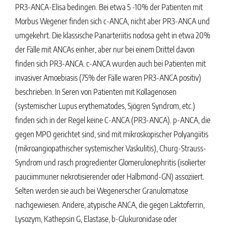
PR3-ANCA-Elisa bedingen. Bei etwa 5 -10% der Patienten mit
Morbus Wegener finden sich c-ANCA, nicht aber PR3-ANCA und
umgekehrt. Die klassische Panarteriitis nodosa geht in etwa 20%
der Fälle mit ANCAs einher, aber nur bei einem Drittel davon
finden sich PR3-ANCA. c-ANCA wurden auch bei Patienten mit
invasiver Amoebiasis (75% der Fälle waren PR3-ANCA positiv)
beschrieben. In Seren von Patienten mit Kollagenosen
(systemischer Lupus erythematodes, Sjögren Syndrom, etc.)
finden sich in der Regel keine C-ANCA (PR3-ANCA). p-ANCA, die
gegen MPO gerichtet sind, sind mit mikroskopischer Polyangiitis
(mikroangiopathischer systemischer Vaskulitis), Churg-Strauss-
Syndrom und rasch progredienter Glomerulonephritis (isolierter
pauciimmuner nekrotisierender oder Halbmond-GN) assoziiert.
Selten werden sie auch bei Wegenerscher Granulomatose
nachgewiesen. Andere, atypische ANCA, die gegen Laktoferrin,
Lysozym, Kathepsin G, Elastase, b-Glukuronidase oder