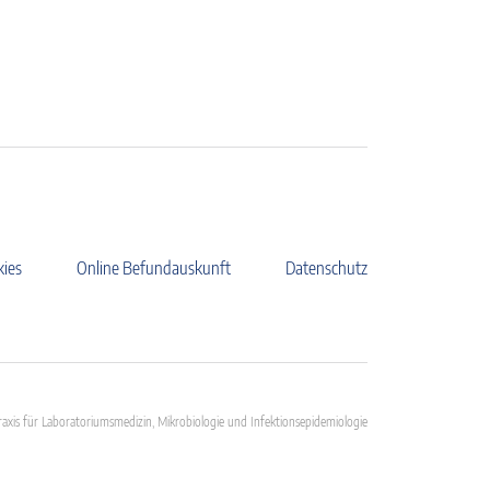
kies
Online Befundauskunft
Datenschutz
axis für Laboratoriumsmedizin, Mikrobiologie und Infektionsepidemiologie