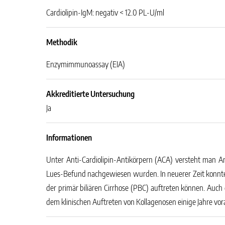
Cardiolipin-IgM: negativ < 12.0 PL-U/ml
Methodik
Enzymimmunoassay (EIA)
Akkreditierte Untersuchung
Ja
Informationen
Unter Anti-Cardiolipin-Antikörpern (ACA) versteht man A
Lues-Befund nachgewiesen wurden. In neuerer Zeit konnt
der primär biliären Cirrhose (PBC) auftreten können. Auc
dem klinischen Auftreten von Kollagenosen einige Jahre vo