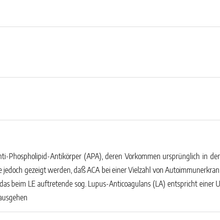
nti-Phospholipid-Antikörper (APA), deren Vorkommen ursprünglich in de
e jedoch gezeigt werden, daß ACA bei einer Vielzahl von Autoimmunerkra
h das beim LE auftretende sog. Lupus-Anticoagulans (LA) entspricht einer
rausgehen