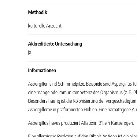
Methodik
kulturelle Anzucht
Akkreditierte Untersuchung
Ja
Informationen
Aspergillen sind Schimmelpilze. Beispiele sind Aspergillus fu
eine mangelnde Immunkompetenz des Organismus (z. B. Phag
Besonders häufig ist die Kolonisierung der vorgeschädigt
Aspergillome in präformierten Höhlen. Eine hämatogene Aussa
Aspergillus flavus produziert Aflatoxin B1, ein Kanzerogen.
Eine allergische Reaktion auf den Pilz als Antigen ist die 