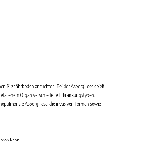
chen Pilznährböden anzüchten. Bei der Aspergillose spielt
 befallenem Organ verschiedene Erkrankungstypen.
hopulmonale Aspergillose, die invasiven Formen sowie
ühren kann.