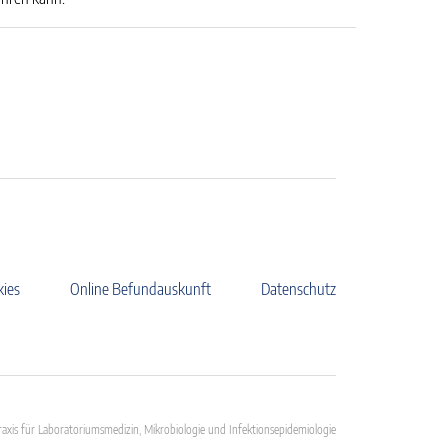
kies
Online Befundauskunft
Datenschutz
axis für Laboratoriumsmedizin, Mikrobiologie und Infektionsepidemiologie