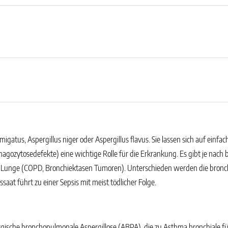
migatus, Aspergillus niger oder Aspergillus flavus. Sie lassen sich auf einfa
ozytosedefekte) eine wichtige Rolle für die Erkrankung. Es gibt je nach
en Lunge (COPD, Bronchiektasen Tumoren). Unterschieden werden die bronc
at führt zu einer Sepsis mit meist tödlicher Folge.
allergische bronchopulmonale Aspergillose (ABPA), die zu Asthma bronchiale f