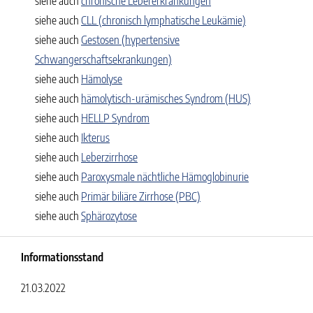
siehe auch
chronische Lebererkrankungen
siehe auch
CLL (chronisch lymphatische Leukämie)
siehe auch
Gestosen (hypertensive
Schwangerschaftsekrankungen)
siehe auch
Hämolyse
siehe auch
hämolytisch-urämisches Syndrom (HUS)
siehe auch
HELLP Syndrom
siehe auch
Ikterus
siehe auch
Leberzirrhose
siehe auch
Paroxysmale nächtliche Hämoglobinurie
siehe auch
Primär biliäre Zirrhose (PBC)
siehe auch
Sphärozytose
Informationsstand
21.03.2022