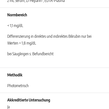
2 mL Serum, Li-Heparin-, EDTA-Plasma
Normbereich
< 1,1 mg/dL
Differenzierung in direktes und indirektes Bilirubin nur bei
Werten > 1,8 mg/dL
bei Säuglingen s. Befundbericht
Methodik
Photometrisch
Akkreditierte Untersuchung
Ja