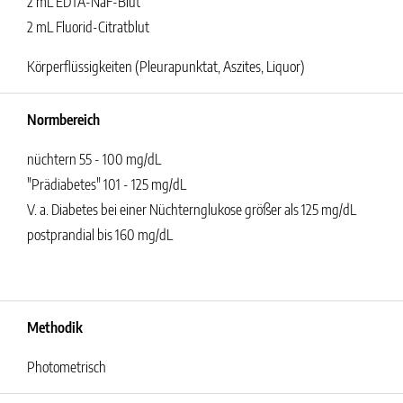
2 mL EDTA-NaF-Blut
2 mL Fluorid-Citratblut
Körperflüssigkeiten (Pleurapunktat, Aszites, Liquor)
Normbereich
nüchtern 55 - 100 mg/dL
"Prädiabetes" 101 - 125 mg/dL
V. a. Diabetes bei einer Nüchternglukose größer als 125 mg/dL
postprandial bis 160 mg/dL
Methodik
Photometrisch