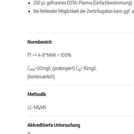
250 µL gefrorenes EDTA-Plasma (Einfachbestimmung)
Bei fehlender Möglichkeit der Zentrifugation kann ggf.
Normbereich
fT >= 4-8*MHK = 100%
C
>20mg/L (prolongiert) C
>35mg/L
min
ss
(kontinuierlich)
Methodik
LC-MS/MS
Akkreditierte Untersuchung
Ja