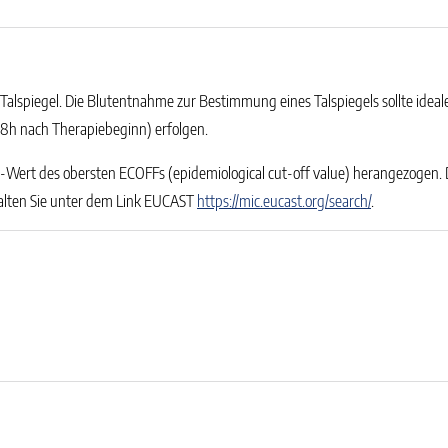
alspiegel. Die Blutentnahme zur Bestimmung eines Talspiegels sollte ideal
48h nach Therapiebeginn) erfolgen.
ert des obersten ECOFFs (epidemiological cut-off value) herangezogen. Die
lten Sie unter dem Link EUCAST
https://mic.eucast.org/search/
.