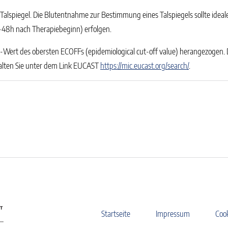
alspiegel. Die Blutentnahme zur Bestimmung eines Talspiegels sollte ideal
4-48h nach Therapiebeginn) erfolgen.
ert des obersten ECOFFs (epidemiological cut-off value) herangezogen. Die
lten Sie unter dem Link EUCAST
https://mic.eucast.org/search/
.
Startseite
Impressum
Coo