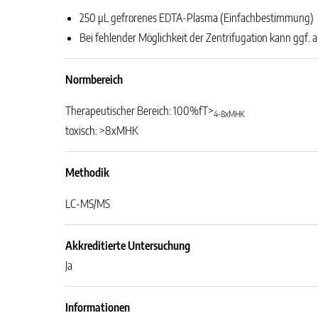
250 µL gefrorenes EDTA-Plasma (Einfachbestimmung)
Bei fehlender Möglichkeit der Zentrifugation kann ggf.
Normbereich
Therapeutischer Bereich: 100%fT>
4-8xMHK
toxisch: >8xMHK
Methodik
LC-MS/MS
Akkreditierte Untersuchung
Ja
Informationen