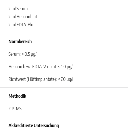
2 ml Serum
2 ml Heparinblut
2 ml EDTA-Blut
Normbereich
Serum: < 0.5 µg/l
Heparin bzw. EDTA-Vollblut: < 1.0 µg/l
Richtwert (Hüftimplantate): < 7.0 µg/l
Methodik
ICP-MS
Akkreditierte Untersuchung