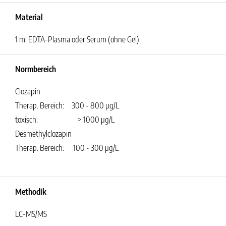
Material
1 ml EDTA-Plasma oder Serum (ohne Gel)
Normbereich
Clozapin
Therap. Bereich:
300 - 800 µg/L
toxisch:
> 1000 µg/L
Desmethylclozapin
Therap. Bereich:
100 - 300 µg/L
Methodik
LC-MS/MS