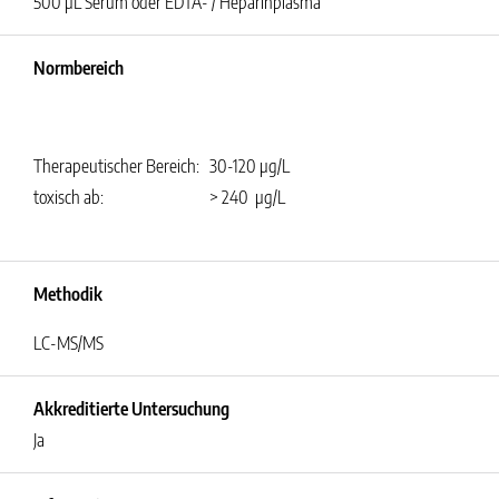
500 µL Serum oder EDTA- / Heparinplasma
Normbereich
Therapeutischer Bereich:
30-120 µg/L
toxisch ab:
> 240 µg/L
Methodik
LC-MS/MS
Akkreditierte Untersuchung
Ja