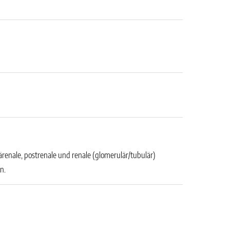
enale, postrenale und renale (glomerulär/tubulär)
n.