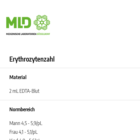
Erythrozytenzahl
Material
2 mL EDTA-Blut
Normbereich
Mann 4,5 - 5,9/pL
Frau 4,1 - 5,1/pL