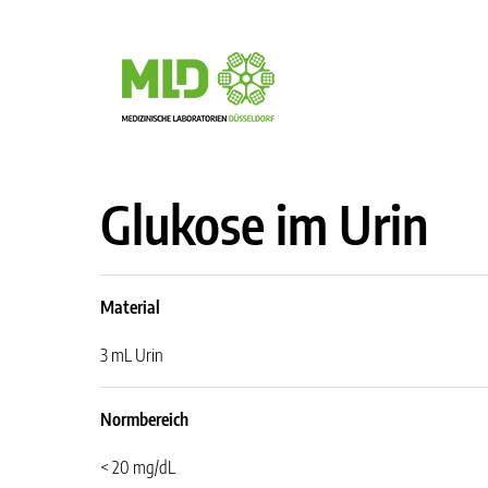
Glukose im Urin
Material
3 mL Urin
Normbereich
< 20 mg/dL