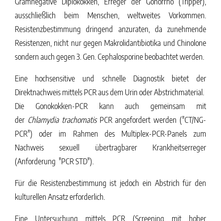
Gramnegative Diplokokken, Erreger der Gonorrhö (Tripper),
ausschließlich beim Menschen, weltweites Vorkommen.
Resistenzbestimmung dringend anzuraten, da zunehmende
Resistenzen, nicht nur gegen Makrolidantibiotika und Chinolone
sondern auch gegen 3. Gen. Cephalosporine beobachtet werden.
Eine hochsensitive und schnelle Diagnostik bietet der
Direktnachweis mittels PCR aus dem Urin oder Abstrichmaterial.
Die Gonokokken-PCR kann auch gemeinsam mit
der
Chlamydia
trachomatis
PCR
angefordert werden ("CT/NG-
PCR") oder im Rahmen des Multiplex-PCR-Panels zum
Nachweis sexuell übertragbarer Krankheitserreger
(Anforderung "PCR STD").
Für die Resistenzbestimmung ist jedoch ein Abstrich für den
kulturellen Ansatz erforderlich.
Eine Untersuchung mittels PCR (Screening mit hoher