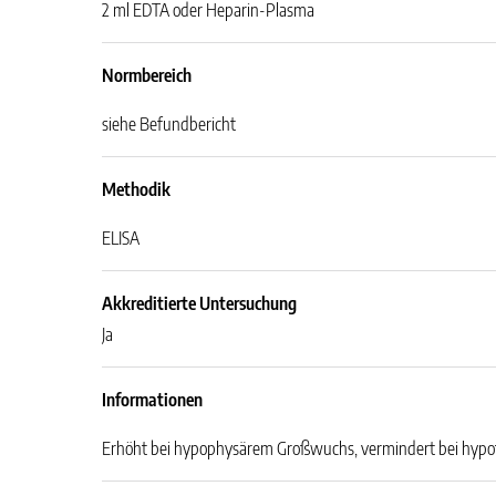
2 ml EDTA oder Heparin-Plasma
Normbereich
siehe Befundbericht
Methodik
ELISA
Akkreditierte Untersuchung
Ja
Informationen
Erhöht bei hypophysärem Großwuchs, vermindert bei hy