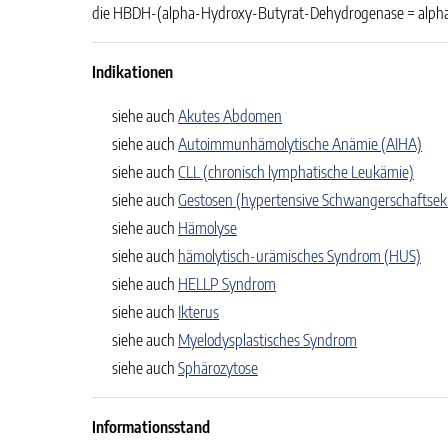
die HBDH-(alpha-Hydroxy-Butyrat-Dehydrogenase = alpha-
Indikationen
siehe auch
Akutes Abdomen
siehe auch
Autoimmunhämolytische Anämie (AIHA)
siehe auch
CLL (chronisch lymphatische Leukämie)
siehe auch
Gestosen (hypertensive Schwangerschaftse
siehe auch
Hämolyse
siehe auch
hämolytisch-urämisches Syndrom (HUS)
siehe auch
HELLP Syndrom
siehe auch
Ikterus
siehe auch
Myelodysplastisches Syndrom
siehe auch
Sphärozytose
Informationsstand