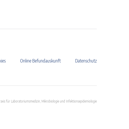
kies
Online Befundauskunft
Datenschutz
axis für Laboratoriumsmedizin, Mikrobiologie und Infektionsepidemiologie