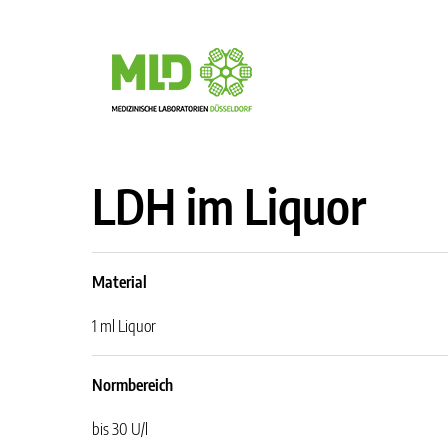
LDH im Liquor
Material
1 ml Liquor
Normbereich
bis 30 U/l