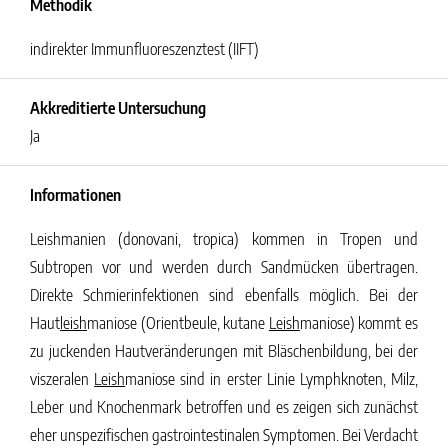
Methodik
indirekter Immunfluoreszenztest (IIFT)
Akkreditierte Untersuchung
Ja
Informationen
Leish
manien (donovani, tropica) kommen in Tropen und
Subtropen vor und werden durch Sandmücken übertragen.
Direkte Schmierinfektionen sind ebenfalls möglich.
Bei der
Haut
leish
maniose (Orientbeule, kutane
Leish
maniose) kommt es
zu juckenden Hautveränderungen mit Bläschenbildung, bei der
viszeralen
Leish
maniose sind in erster Linie Lymphknoten, Milz,
Leber und Knochenmark betroffen und es zeigen sich zunächst
eher unspezifischen gastrointestinalen Symptomen. Bei Verdacht