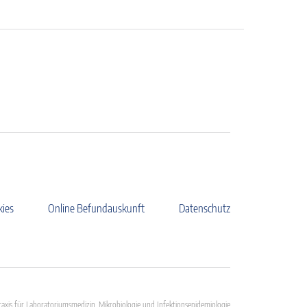
kies
Online Befundauskunft
Datenschutz
axis für Laboratoriumsmedizin, Mikrobiologie und Infektionsepidemiologie