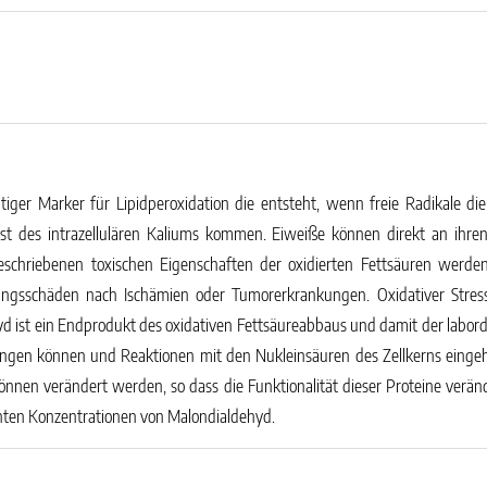
iger Marker für Lipidperoxidation die entsteht, wenn freie Radikale
ust des intrazellulären Kaliums kommen. Eiweiße können direkt an ihr
 beschriebenen toxischen Eigenschaften der oxidierten Fettsäuren werden
tungsschäden nach Ischämien oder Tumorerkrankungen. Oxidativer Str
d ist ein Endprodukt des oxidativen Fettsäureabbaus und damit der labordi
ingen können und Reaktionen mit den Nukleinsäuren des Zellkerns eingeh
können verändert werden, so dass die Funktionalität dieser Proteine verä
öhten Konzentrationen von Malondialdehyd.