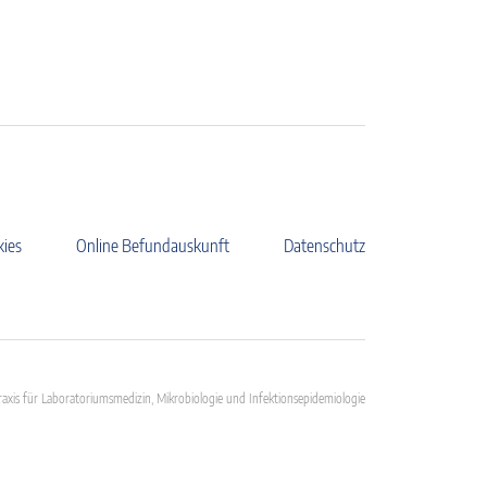
kies
Online Befundauskunft
Datenschutz
axis für Laboratoriumsmedizin, Mikrobiologie und Infektionsepidemiologie