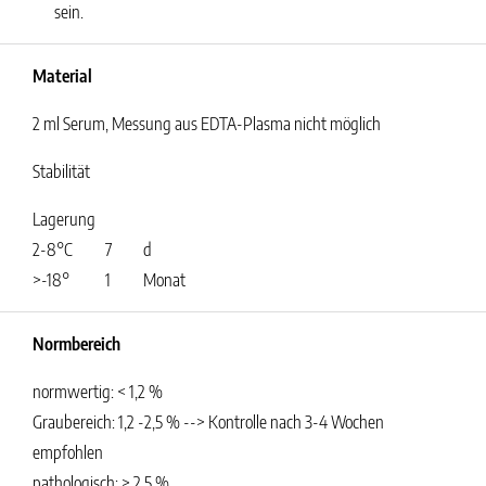
sein.
Material
2 ml Serum, Messung aus EDTA-Plasma nicht möglich
Stabilität
Lagerung
2-8°C
7
d
>-18°
1
Monat
Normbereich
normwertig: < 1,2 %
Graubereich: 1,2 -2,5 % --> Kontrolle nach 3-4 Wochen
empfohlen
pathologisch: > 2,5 %