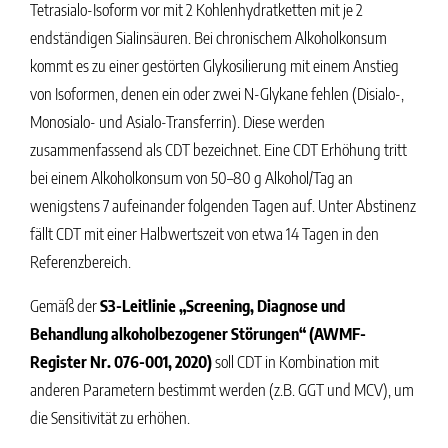
Tetrasialo-Isoform vor mit 2 Kohlenhydratketten mit je 2
endständigen Sialinsäuren. Bei chronischem Alkoholkonsum
kommt es zu einer gestörten Glykosilierung mit einem Anstieg
von Isoformen, denen ein oder zwei N-Glykane fehlen (Disialo-,
Monosialo- und Asialo-Transferrin). Diese werden
zusammenfassend als CDT bezeichnet. Eine CDT Erhöhung tritt
bei einem Alkoholkonsum von 50–80 g Alkohol/Tag an
wenigstens 7 aufeinander folgenden Tagen auf. Unter Abstinenz
fällt CDT mit einer Halbwertszeit von etwa 14 Tagen in den
Referenzbereich.
Gemäß der
S3-Leitlinie „Screening, Diagnose und
Behandlung alkoholbezogener Störungen“ (AWMF-
Register Nr. 076-001, 2020)
soll CDT in Kombination mit
anderen Parametern bestimmt werden (z.B. GGT und MCV), um
die Sensitivität zu erhöhen.