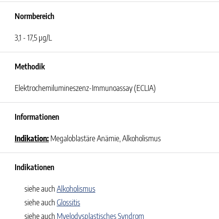
Normbereich
3,1 - 17,5 µg/L
Methodik
Elektrochemilumineszenz-Immunoassay (ECLIA)
Informationen
Indikation:
Megaloblastäre Anämie, Alkoholismus
Indikationen
siehe auch
Alkoholismus
siehe auch
Glossitis
siehe auch
Myelodysplastisches Syndrom