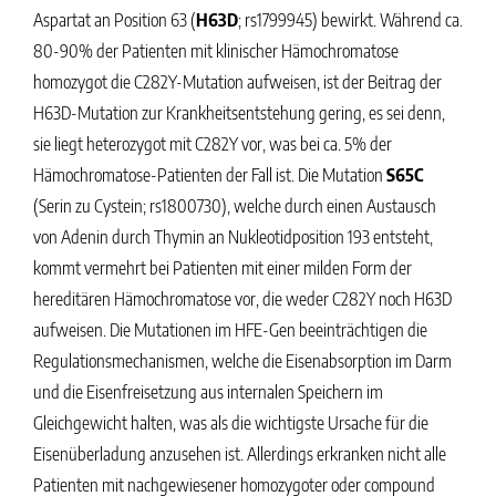
Aspartat an Position 63 (
H63D
; rs1799945) bewirkt. Während ca.
80-90% der Patienten mit klinischer Hämochromatose
homozygot die C282Y-Mutation aufweisen, ist der Beitrag der
H63D-Mutation zur Krankheitsentstehung gering, es sei denn,
sie liegt heterozygot mit C282Y vor, was bei ca. 5% der
Hämochromatose-Patienten der Fall ist. Die Mutation
S65C
(Serin zu Cystein; rs1800730), welche durch einen Austausch
von Adenin durch Thymin an Nukleotidposition 193 entsteht,
kommt vermehrt bei Patienten mit einer milden Form der
hereditären Hämochromatose vor, die weder C282Y noch H63D
aufweisen. Die Mutationen im HFE-Gen beeinträchtigen die
Regulationsmechanismen, welche die Eisenabsorption im Darm
und die Eisenfreisetzung aus internalen Speichern im
Gleichgewicht halten, was als die wichtigste Ursache für die
Eisenüberladung anzusehen ist. Allerdings erkranken nicht alle
Patienten mit nachgewiesener homozygoter oder compound