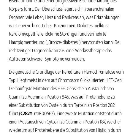
Eisenaufnahme und einer progressiven Eisenüberladung des
Körpers führt. Der Überschuss lagert sich in parenchymalen
Organen wie Leber, Herz und Pankreas ab, was Erkrankungen
wie Leberzirrhose, Leber-Karzinomen, Diabetes mellitus,
Kardiomyopathie, endokrine Störungen und vermehrte
Hautpigmentierung („Bronze-diabetes“) hervorrufen kann. Bei
rechtzeitiger Diagnose kann z.B. eine Aderlasstherapie das
Auftreten schwerer Symptome vermeiden.
Die genetische Grundlage der hereditären Hämochromatose vom
Typ 1 liegt meist in dem auf Chromosom 6 lokalisierten HFE-Gen.
Die häufigste Mutation des HFE-Gens ist ein Austausch von
Guanin zu Adenin an Position 845, was auf Proteinebene zu
einer Substitution von Cystein durch Tyrosin an Position 282
führt (
C282Y
; rs1800562). Eine zweite Mutation entsteht durch
einen Austausch von Cytosin zu Guanin an Position 187, welcher
wiederum auf Proteinebene die Substitution von Histidin durch