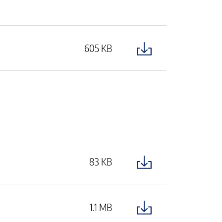
605 KB
83 KB
1.1 MB