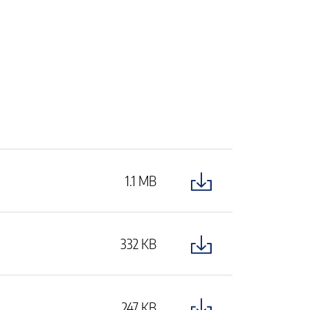
1.1 MB
332 KB
247 KB