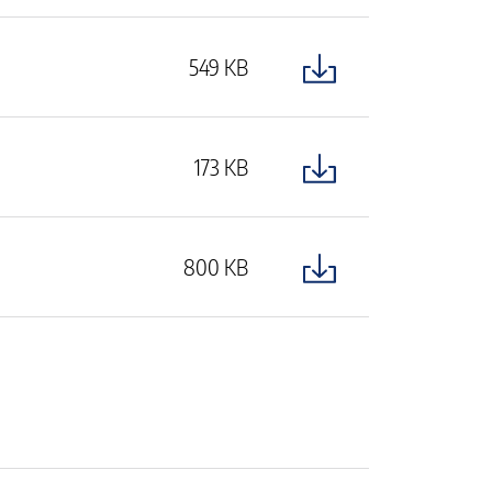
549 KB
173 KB
800 KB