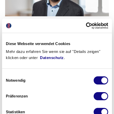
Dr. med. Roland Geisel
Facharzt für Mikrobiologie, Virologie und Infektionsepidemiologie,
Hygiene und Umweltmedizin*
Diese Webseite verwendet Cookies
Mehr dazu erfahren Sie wenn sie auf "Details zeigen"
Medizinischer Informatiker
klicken oder unter
Datenschutz
.
ABS Experte (DGI)
Einwilligungsauswahl
Notwendig
Präferenzen
Statistiken