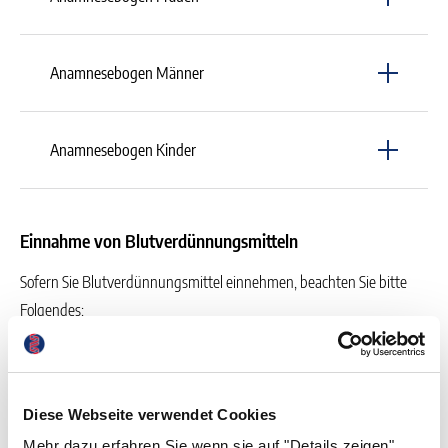
Gerinnungssprechstunde/MLD-Anamnesebogen-Frau.pdf
Anamnesebogen Männer
Gerinnungssprechstunde/MLD-Anamnesebogen-Mann.pdf
Anamnesebogen Kinder
Gerinnungssprechstunde/MLD-Anamnesebogen-Kind.pdf
Einnahme von Blutverdünnungsmitteln
Sofern Sie Blutverdünnungsmittel einnehmen, beachten Sie bitte
Folgendes:
Marcumar: Bitte nehmen Sie Marcumar weiter ein.
Xarelto, Eliquis, Pradaxa, Lixiana: nehmen Sie die morgendliche
Dosis nach Möglichkeit bitte nicht ein!
Diese Webseite verwendet Cookies
Mehr dazu erfahren Sie wenn sie auf "Details zeigen"