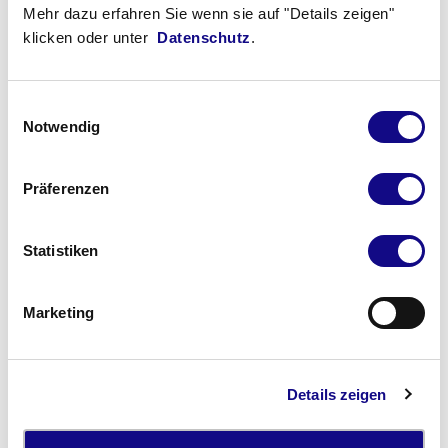
Azubi-Nachmittag bei MLD
Mehr dazu erfahren Sie wenn sie auf "Details zeigen"
klicken oder unter
Datenschutz
.
Blick hinter die Kulissen eines medizinischen Labors
Einwilligungsauswahl
Notwendig
30.04.2025
Präferenzen
Übersicht der Diagnostik
Statistiken
respiratorischer Erreger mittels
Multiplex-PCR
Marketing
bei den Medizinischen Laboratorien Düsseldorf
Details zeigen