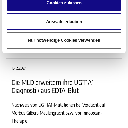
Cookies zulassen
05.02.2025
Umstellung CDT-Messverfahren
Auswahl erlauben
Gültig ab 6. Februar 2025
Nur notwendige Cookies verwenden
16.12.2024
Die MLD erweitern ihre UGT1A1-
Diagnostik aus EDTA-Blut
Nachweis von UGT1A1-Mutationen bei Verdacht auf
Morbus Gilbert-Meulengracht bzw. vor Irinotecan-
Therapie