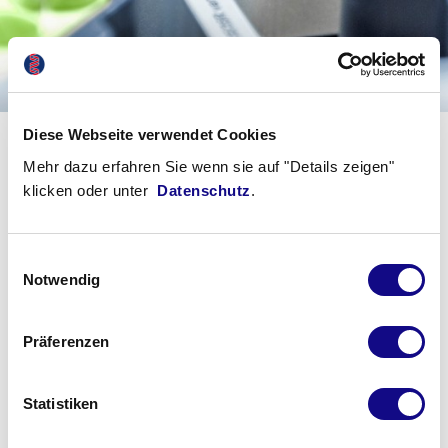
Diese Webseite verwendet Cookies
Mehr dazu erfahren Sie wenn sie auf "Details zeigen"
klicken oder unter
Datenschutz
.
Einwilligungsauswahl
Notwendig
Stuhldiagnostik und Parasitologie
Die infektiöse Gastroenteritis ist die häufigste Ursache für Durchfälle
Präferenzen
und Übelkeit und kann -auch abhängig von den
Umgebungsbedingungen- durch eine Vielzahl von Erregern
Statistiken
verursacht werden (z.B.
Campylobacter
spp., darmpathogene