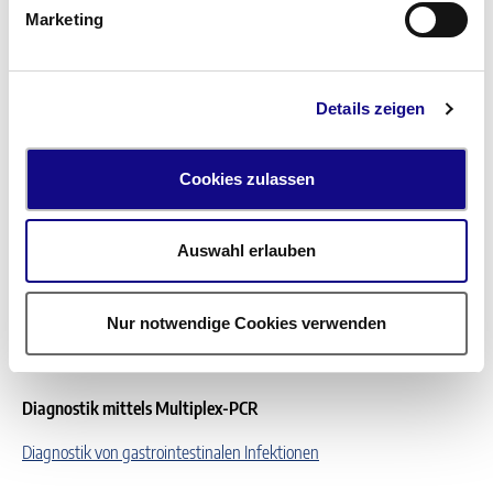
Escherichia coli
,
Clostridiodes difficile
, Norovirus, Rotavirus).
Marketing
Zudem ist die Reiseintensität der deutschen Bevölkerung noch nie
so hoch gewesen und auch „exotische Erreger“ können eine Rolle
Details zeigen
spielen. Unser Methodenspektrum in der Stuhldiagnostik reicht von
der klassischen Kultur, Chemilumniszenz-Immuno-Assay bis hin zur
Cookies zulassen
Molekularbiologie.
Auswahl erlauben
Zu präanalytischen Empfehlungen:
Hinweise zur mikrobiologischen
Probenentnahme
Nur notwendige Cookies verwenden
Diagnostik mittels Multiplex-PCR
Diagnostik von gastrointestinalen Infektionen