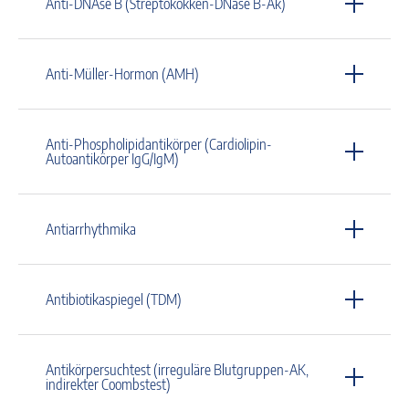
Anti-DNAse B (Streptokokken-DNase B-Ak)
Anti-Müller-Hormon (AMH)
Anti-Phospholipidantikörper (Cardiolipin-
Autoantikörper IgG/IgM)
Antiarrhythmika
Antibiotikaspiegel (TDM)
Antikörpersuchtest (irreguläre Blutgruppen-AK,
indirekter Coombstest)