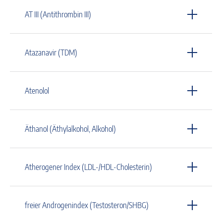
AT III (Antithrombin III)
Atazanavir (TDM)
Atenolol
Äthanol (Äthylalkohol, Alkohol)
Atherogener Index (LDL-/HDL-Cholesterin)
freier Androgenindex (Testosteron/SHBG)