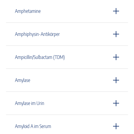
Amphetamine
Amphiphysin-Antikörper
Ampicillin/Sulbactam (TDM)
Amylase
Amylase im Urin
Amyloid A im Serum