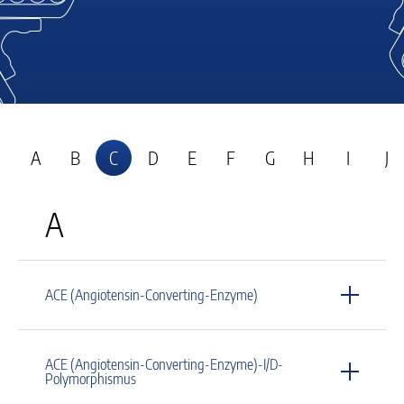
A
B
C
D
E
F
G
H
I
J
A
ACE (Angiotensin-Converting-Enzyme)
ACE (Angiotensin-Converting-Enzyme)-I/D-
Polymorphismus