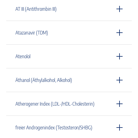
AT III (Antithrombin III)
Atazanavir (TDM)
Atenolol
Äthanol (Äthylalkohol, Alkohol)
Atherogener Index (LDL-/HDL-Cholesterin)
freier Androgenindex (Testosteron/SHBG)