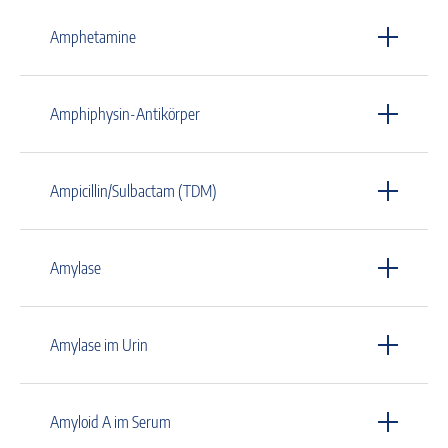
Amphetamine
Amphiphysin-Antikörper
Ampicillin/Sulbactam (TDM)
Amylase
Amylase im Urin
Amyloid A im Serum