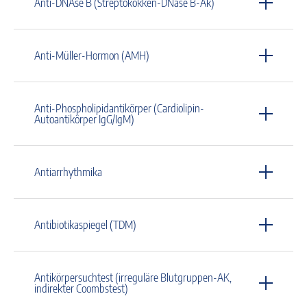
Anti-DNAse B (Streptokokken-DNase B-Ak)
Anti-Müller-Hormon (AMH)
Anti-Phospholipidantikörper (Cardiolipin-
Autoantikörper IgG/IgM)
Antiarrhythmika
Antibiotikaspiegel (TDM)
Antikörpersuchtest (irreguläre Blutgruppen-AK,
indirekter Coombstest)