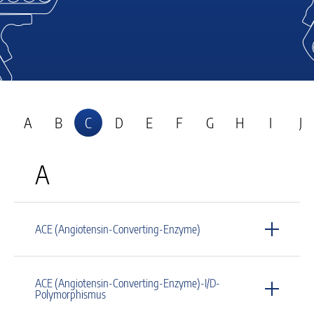
A
B
C
D
E
F
G
H
I
J
A
ACE (Angiotensin-Converting-Enzyme)
ACE (Angiotensin-Converting-Enzyme)-I/D-
Polymorphismus